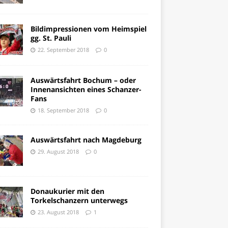
Bildimpressionen vom Heimspiel
gg. St. Pauli
22. September 2018
0
Auswärtsfahrt Bochum – oder
Innenansichten eines Schanzer-
Fans
18. September 2018
0
Auswärtsfahrt nach Magdeburg
29. August 2018
0
Donaukurier mit den
Torkelschanzern unterwegs
23. August 2018
1