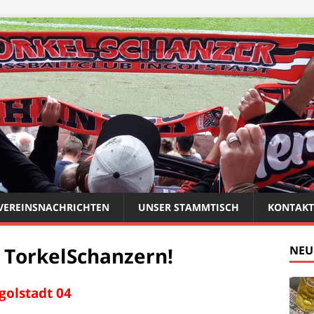
VEREINSNACHRICHTEN
UNSER STAMMTISCH
KONTAKT
 TorkelSchanzern!
NEU
ngolstadt 04